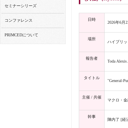
セミナーシリーズ
日時
コンファレンス
2026年6月23日
PRIMCEDについて
場所
ハイブリッ
報告者
Toda Alexi
タイトル
"General-Pu
主催 / 共催
マクロ・金
幹事
陣内了 [経